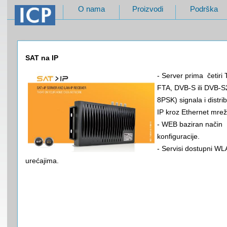
O nama
Proizvodi
Podrška
SAT na IP
- Server prima četiri
FTA, DVB-S ili DVB-S2
8PSK) signala i distrib
IP kroz Ethernet mrež
- WEB baziran način
konfiguracije.
- Servisi dostupni W
urećajima.