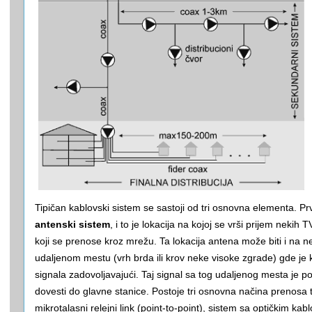
Tipičan kablovski sistem se sastoji od tri osnovna elementa. Prv
antenski sistem
, i to je lokacija na kojoj se vrši prijem nekih 
koji se prenose kroz mrežu. Ta lokacija antena može biti i na 
udaljenom mestu (vrh brda ili krov neke visoke zgrade) gde je k
signala zadovoljavajući. Taj signal sa tog udaljenog mesta je p
dovesti do glavne stanice. Postoje tri osnovna načina prenosa 
mikrotalasni relejni link (point-to-point), sistem sa optičkim kab