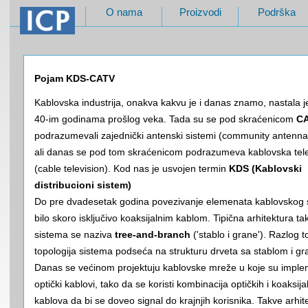
O nama
Proizvodi
Podrška
Pojam KDS-CATV
Kablovska industrija, onakva kakvu je i danas znamo, nastala 
40-im godinama prošlog veka. Tada su se pod skraćenicom
C
podrazumevali zajednički antenski sistemi (community antenna 
ali danas se pod tom skraćenicom podrazumeva kablovska tele
(cable television). Kod nas je usvojen termin
KDS (Kablovski
distribucioni sistem)
Do pre dvadesetak godina povezivanje elemenata kablovskog 
bilo skoro isključivo koaksijalnim kablom. Tipična arhitektura t
sistema se naziva
tree-and-branch
('stablo i grane'). Razlog t
topologija sistema podseća na strukturu drveta sa stablom i g
Danas se većinom projektuju kablovske mreže u koje su implem
optički kablovi, tako da se koristi kombinacija optičkih i koaksija
kablova da bi se doveo signal do krajnjih korisnika. Takve arhit