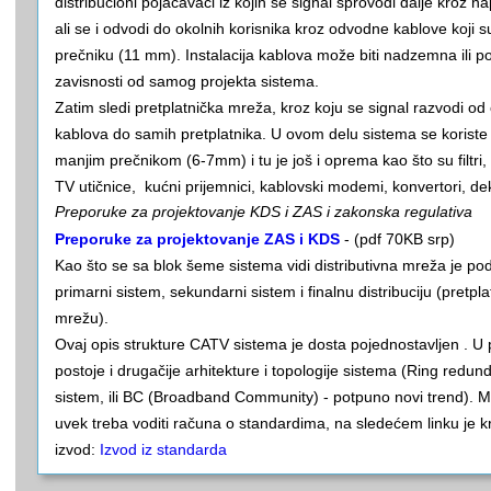
distribucioni pojačavači iz kojih se signal sprovodi dalje kroz na
ali se i odvodi do okolnih korisnika kroz odvodne kablove koji s
prečniku (11 mm). Instalacija kablova može biti nadzemna ili 
zavisnosti od samog projekta sistema.
Zatim sledi pretplatnička mreža, kroz koju se signal razvodi o
kablova do samih pretplatnika. U ovom delu sistema se koriste 
manjim prečnikom (6-7mm) i tu je još i oprema kao što su filtri, 
TV utičnice, kućni prijemnici, kablovski modemi, konvertori, dek
Preporuke za projektovanje KDS i ZAS i zakonska regulativa
Preporuke za projektovanje ZAS i KDS
- (pdf 70KB srp)
Kao što se sa blok šeme sistema vidi distributivna mreža je po
primarni sistem, sekundarni sistem i finalnu distribuciju (pretpla
mrežu).
Ovaj opis strukture CATV sistema je dosta pojednostavljen . U 
postoje i drugačije arhitekture i topologije sistema (Ring redun
sistem, ili BC (Broadband Community) - potpuno novi trend). 
uvek treba voditi računa o standardima, na sledećem linku je k
izvod:
Izvod iz standarda