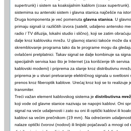
supertrunk) i sistem sa koaksijalnim kablom (coax supertrunk)
sistemima su antenski sistem i glavna stanica najčešće na ist
Druga komponenta je već pomenuta
glavna stanica
. U glavno
primaju signali iz različitih izvora (satelit, udaljeno antensko me
radio / TV difuzija, lokalni studio i slično), koji se zatim obraćuju 
dalje kroz kablovsku mrežu. U glavnoj stanici takoće može da se
skremblovanje programa tako da te programe mogu da gleda
ovlašćeni pretplatnici. Takav signal se dalje kombinuje sa sign
specijalnih servisa kao što je Internet (za korišćenje tih servisa
kablovski modemi) i priprema za slanje kroz distributivnu mrež
priprema je u stvari pretvaranje električnog signala u svetlosni 
prenos kroz fiberoptik kablove. Urećaj kroz koji se to realizuje j
transmiter.
Treći važan element kablovskog sistema je
distributivna mre
koji vode od glavne stanice nazivaju se napojni kablovi. Oni s
signal na veće udaljenosti i zato su oni ili optički kablovi ili koaks
kablovi sa većim prečnikom (19 mm). Na odrećenim udaljenos
nalaze optički čvorovi (nodovi) ili linijski pojačavači a mnogi od n